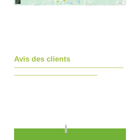
Avis des clients
—————————————————————————
———————————————————