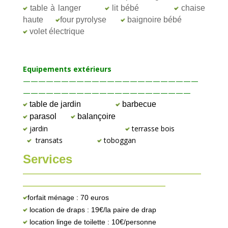
table à langer
lit bébé
chaise
haute
four pyrolyse
baignoire bébé
volet électrique
Equipements extérieurs
———————————————————————
——————————————————————
table de jardin
barbecue
parasol
balançoire
jardin
terrasse bois
transats
toboggan
Services
—————————————————————————
————————————————————
forfait ménage : 70 euros
location de draps : 19€/la paire de drap
location linge de toilette : 10€/personne